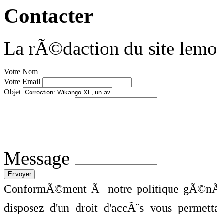
Contacter
La rÃ©daction du site lemo
Votre Nom
Votre Email
Objet
Message
ConformÃ©ment Ã notre politique gÃ©nÃ©
disposez d'un droit d'accÃ¨s vous perme