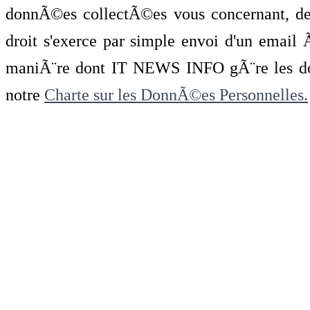
donnÃ©es collectÃ©es vous concernant, de 
droit s'exerce par simple envoi d'un emai
maniÃ¨re dont IT NEWS INFO gÃ¨re les do
notre
Charte sur les DonnÃ©es Personnelles.