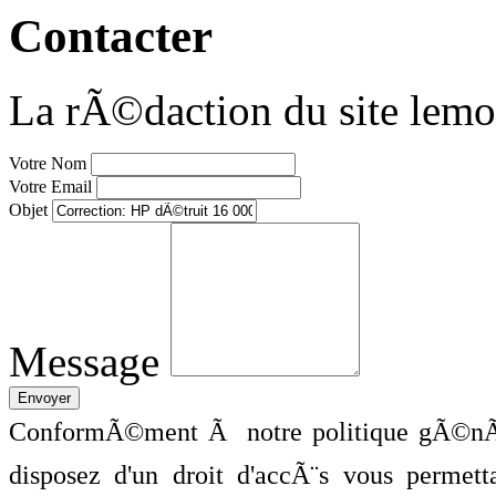
Contacter
La rÃ©daction du site lemo
Votre Nom
Votre Email
Objet
Message
ConformÃ©ment Ã notre politique gÃ©nÃ©
disposez d'un droit d'accÃ¨s vous perme