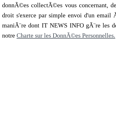
donnÃ©es collectÃ©es vous concernant, de 
droit s'exerce par simple envoi d'un emai
maniÃ¨re dont IT NEWS INFO gÃ¨re les do
notre
Charte sur les DonnÃ©es Personnelles.