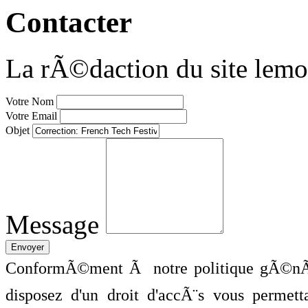
Contacter
La rÃ©daction du site lemo
Votre Nom
Votre Email
Objet
Message
ConformÃ©ment Ã notre politique gÃ©nÃ©
disposez d'un droit d'accÃ¨s vous perme