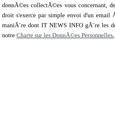
donnÃ©es collectÃ©es vous concernant, de 
droit s'exerce par simple envoi d'un emai
maniÃ¨re dont IT NEWS INFO gÃ¨re les do
notre
Charte sur les DonnÃ©es Personnelles.