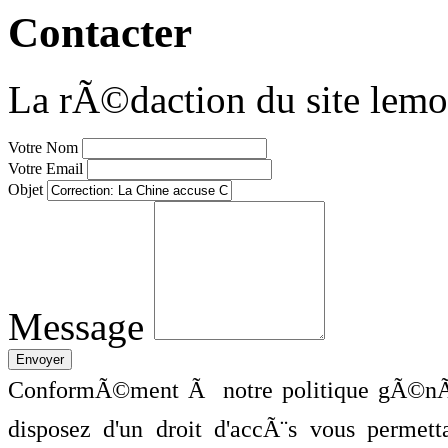
Contacter
La rÃ©daction du site lemo
Votre Nom
Votre Email
Objet
Message
ConformÃ©ment Ã notre politique gÃ©nÃ©
disposez d'un droit d'accÃ¨s vous perme