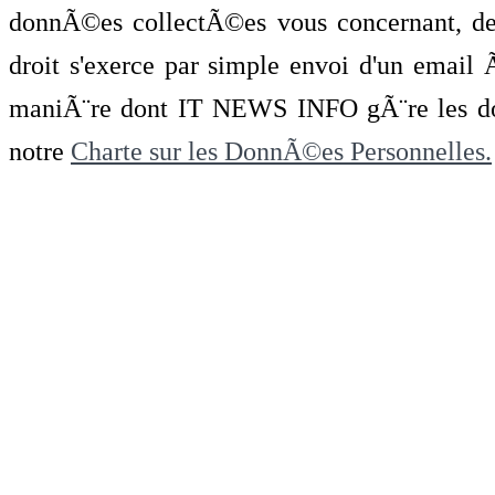
donnÃ©es collectÃ©es vous concernant, de 
droit s'exerce par simple envoi d'un emai
maniÃ¨re dont IT NEWS INFO gÃ¨re les do
notre
Charte sur les DonnÃ©es Personnelles.