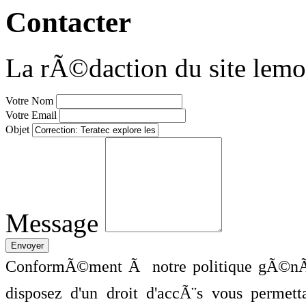
Contacter
La rÃ©daction du site lemo
Votre Nom
Votre Email
Objet
Message
ConformÃ©ment Ã notre politique gÃ©nÃ©
disposez d'un droit d'accÃ¨s vous perme