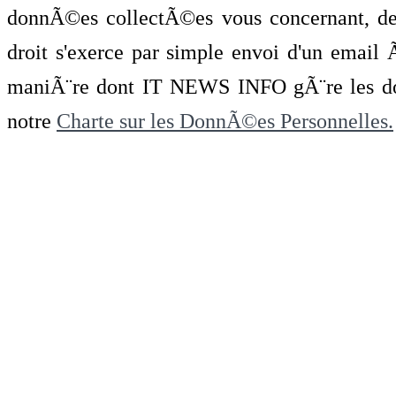
donnÃ©es collectÃ©es vous concernant, de 
droit s'exerce par simple envoi d'un emai
maniÃ¨re dont IT NEWS INFO gÃ¨re les do
notre
Charte sur les DonnÃ©es Personnelles.