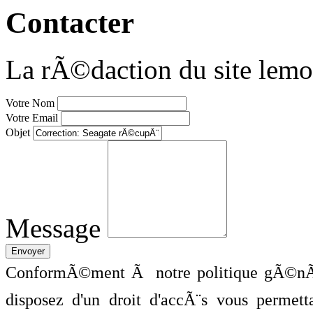
Contacter
La rÃ©daction du site lemo
Votre Nom
Votre Email
Objet
Message
ConformÃ©ment Ã notre politique gÃ©nÃ©
disposez d'un droit d'accÃ¨s vous perme