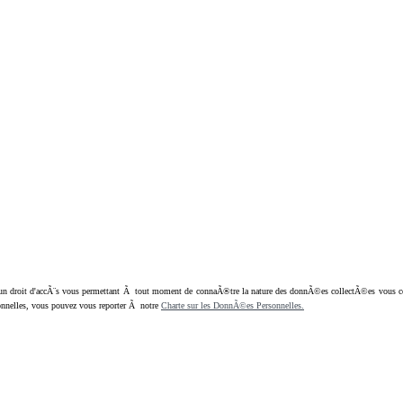
oit d'accÃ¨s vous permettant Ã tout moment de connaÃ®tre la nature des donnÃ©es collectÃ©es vous concern
nnelles, vous pouvez vous reporter Ã notre
Charte sur les DonnÃ©es Personnelles.