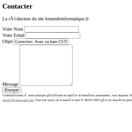
Contacter
La rÃ©daction du site lemondeinformatique.fr
Votre Nom
Votre Email
Objet
Message
ConformÃ©ment Ã notre politique gÃ©nÃ©rale en matiÃ¨re de donnÃ©es personnelles, vous disposez d'un dr
privacy@it-news-info.com
. Pour tout savoir sur la maniÃ¨re dont IT NEWS INFO gÃ¨re les donnÃ©es perso