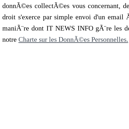
donnÃ©es collectÃ©es vous concernant, de 
droit s'exerce par simple envoi d'un emai
maniÃ¨re dont IT NEWS INFO gÃ¨re les do
notre
Charte sur les DonnÃ©es Personnelles.