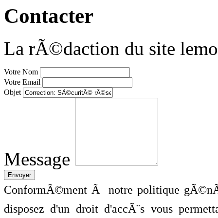
Contacter
La rÃ©daction du site lemo
Votre Nom
Votre Email
Objet
Message
ConformÃ©ment Ã notre politique gÃ©nÃ©
disposez d'un droit d'accÃ¨s vous perme