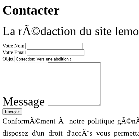
Contacter
La rÃ©daction du site lemo
Votre Nom
Votre Email
Objet
Message
ConformÃ©ment Ã notre politique gÃ©nÃ©
disposez d'un droit d'accÃ¨s vous perme