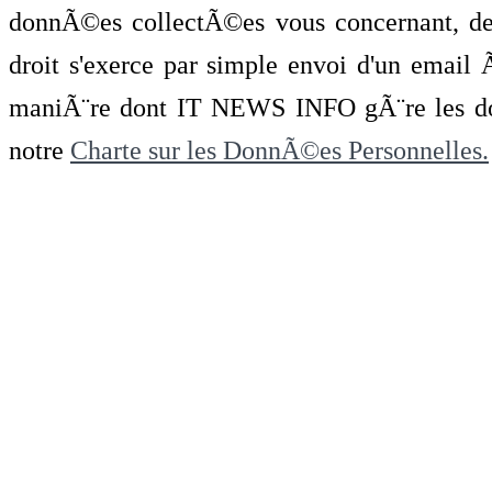
donnÃ©es collectÃ©es vous concernant, de 
droit s'exerce par simple envoi d'un emai
maniÃ¨re dont IT NEWS INFO gÃ¨re les do
notre
Charte sur les DonnÃ©es Personnelles.