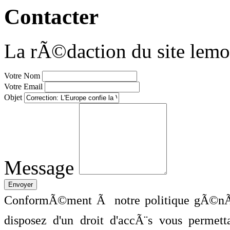
Contacter
La rÃ©daction du site lemo
Votre Nom
Votre Email
Objet
Message
ConformÃ©ment Ã notre politique gÃ©nÃ©
disposez d'un droit d'accÃ¨s vous perme