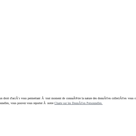
oit d'accÃ¨s vous permettant Ã tout moment de connaÃ®tre la nature des donnÃ©es collectÃ©es vous concern
nnelles, vous pouvez vous reporter Ã notre
Charte sur les DonnÃ©es Personnelles.