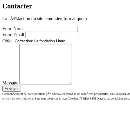
Contacter
La rÃ©daction du site lemondeinformatique.fr
Votre Nom
Votre Email
Objet
Message
ConformÃ©ment Ã notre politique gÃ©nÃ©rale en matiÃ¨re de donnÃ©es personnelles, vous disposez d'un dr
privacy@it-news-info.com
. Pour tout savoir sur la maniÃ¨re dont IT NEWS INFO gÃ¨re les donnÃ©es perso