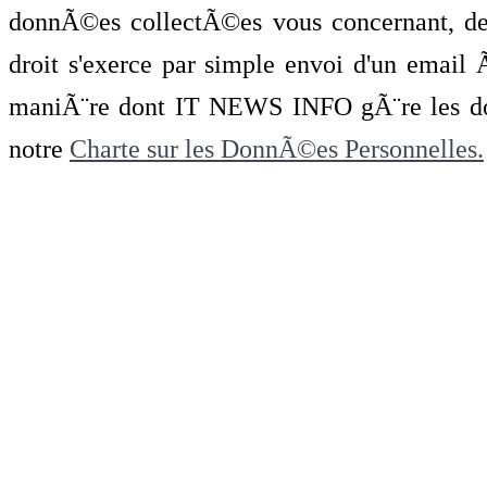
donnÃ©es collectÃ©es vous concernant, de 
droit s'exerce par simple envoi d'un emai
maniÃ¨re dont IT NEWS INFO gÃ¨re les do
notre
Charte sur les DonnÃ©es Personnelles.