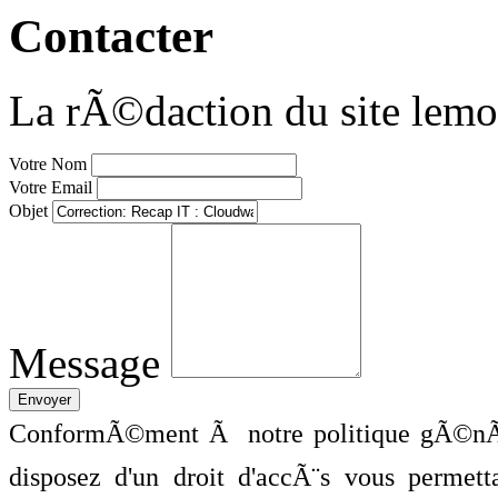
Contacter
La rÃ©daction du site lemo
Votre Nom
Votre Email
Objet
Message
ConformÃ©ment Ã notre politique gÃ©nÃ©
disposez d'un droit d'accÃ¨s vous perme