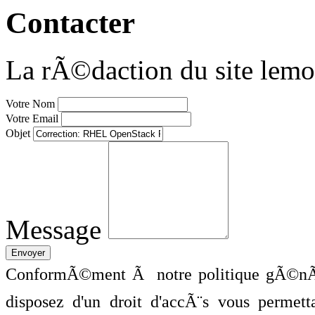
Contacter
La rÃ©daction du site lemo
Votre Nom
Votre Email
Objet
Message
ConformÃ©ment Ã notre politique gÃ©nÃ©
disposez d'un droit d'accÃ¨s vous perme