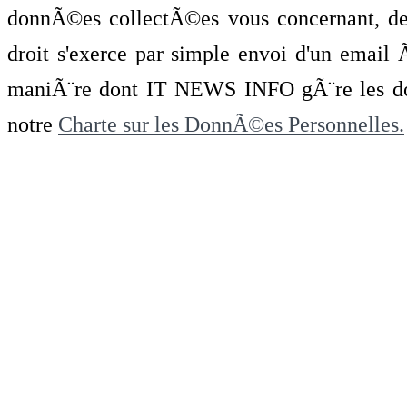
donnÃ©es collectÃ©es vous concernant, de 
droit s'exerce par simple envoi d'un emai
maniÃ¨re dont IT NEWS INFO gÃ¨re les do
notre
Charte sur les DonnÃ©es Personnelles.