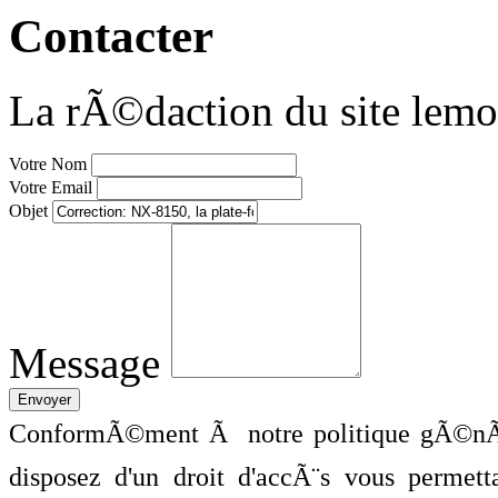
Contacter
La rÃ©daction du site lemo
Votre Nom
Votre Email
Objet
Message
ConformÃ©ment Ã notre politique gÃ©nÃ©
disposez d'un droit d'accÃ¨s vous perme