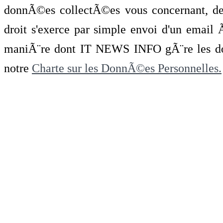
donnÃ©es collectÃ©es vous concernant, de 
droit s'exerce par simple envoi d'un emai
maniÃ¨re dont IT NEWS INFO gÃ¨re les do
notre
Charte sur les DonnÃ©es Personnelles.