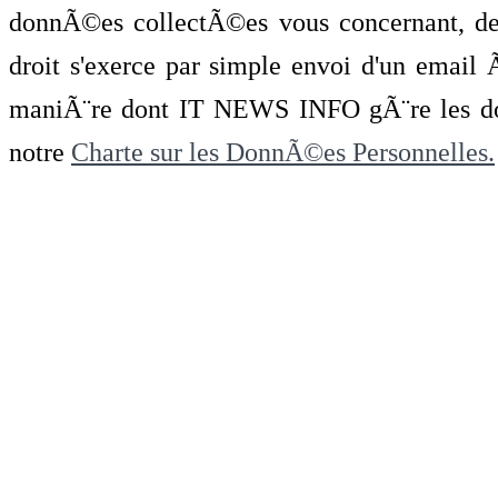
donnÃ©es collectÃ©es vous concernant, de 
droit s'exerce par simple envoi d'un emai
maniÃ¨re dont IT NEWS INFO gÃ¨re les do
notre
Charte sur les DonnÃ©es Personnelles.