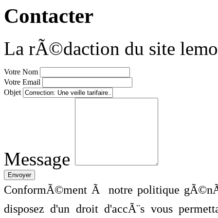
Contacter
La rÃ©daction du site lemo
Votre Nom
Votre Email
Objet
Message
ConformÃ©ment Ã notre politique gÃ©nÃ©
disposez d'un droit d'accÃ¨s vous perme