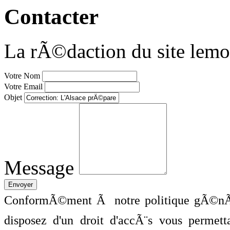
Contacter
La rÃ©daction du site lemo
Votre Nom
Votre Email
Objet
Message
ConformÃ©ment Ã notre politique gÃ©nÃ©
disposez d'un droit d'accÃ¨s vous perme