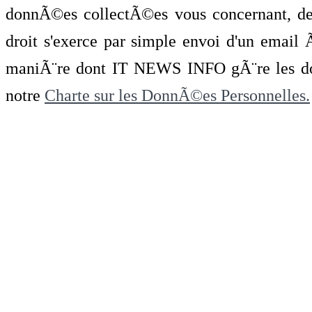
donnÃ©es collectÃ©es vous concernant, de 
droit s'exerce par simple envoi d'un emai
maniÃ¨re dont IT NEWS INFO gÃ¨re les do
notre
Charte sur les DonnÃ©es Personnelles.