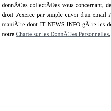
donnÃ©es collectÃ©es vous concernant, de 
droit s'exerce par simple envoi d'un emai
maniÃ¨re dont IT NEWS INFO gÃ¨re les do
notre
Charte sur les DonnÃ©es Personnelles.