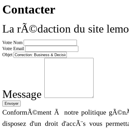
Contacter
La rÃ©daction du site lemo
Votre Nom
Votre Email
Objet
Message
ConformÃ©ment Ã notre politique gÃ©nÃ©
disposez d'un droit d'accÃ¨s vous perme