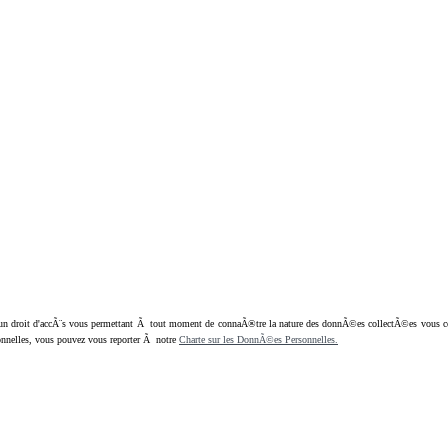
oit d'accÃ¨s vous permettant Ã tout moment de connaÃ®tre la nature des donnÃ©es collectÃ©es vous concern
nnelles, vous pouvez vous reporter Ã notre
Charte sur les DonnÃ©es Personnelles.