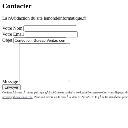
Contacter
La rÃ©daction du site lemondeinformatique.fr
Votre Nom
Votre Email
Objet
Message
ConformÃ©ment Ã notre politique gÃ©nÃ©rale en matiÃ¨re de donnÃ©es personnelles, vous disposez d'un dr
privacy@it-news-info.com
. Pour tout savoir sur la maniÃ¨re dont IT NEWS INFO gÃ¨re les donnÃ©es perso