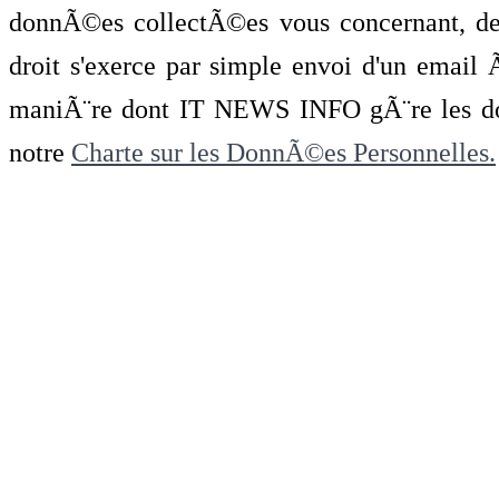
donnÃ©es collectÃ©es vous concernant, de 
droit s'exerce par simple envoi d'un emai
maniÃ¨re dont IT NEWS INFO gÃ¨re les do
notre
Charte sur les DonnÃ©es Personnelles.