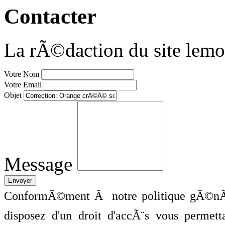
Contacter
La rÃ©daction du site lemo
Votre Nom
Votre Email
Objet
Message
ConformÃ©ment Ã notre politique gÃ©nÃ©
disposez d'un droit d'accÃ¨s vous perme