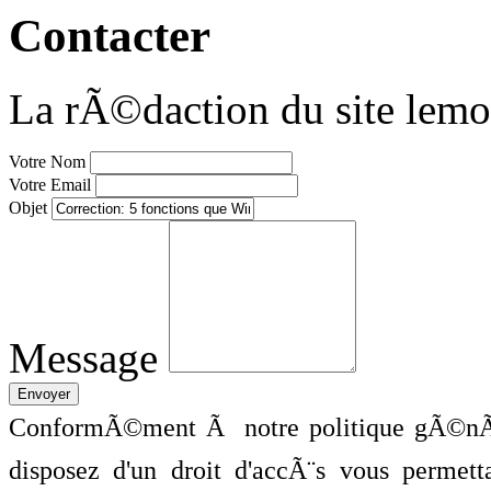
Contacter
La rÃ©daction du site lemo
Votre Nom
Votre Email
Objet
Message
ConformÃ©ment Ã notre politique gÃ©nÃ©
disposez d'un droit d'accÃ¨s vous perme