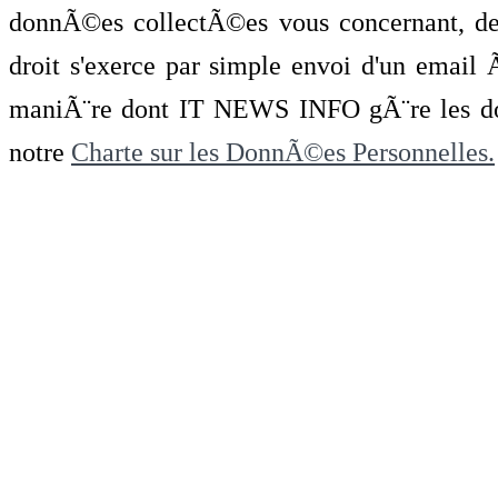
donnÃ©es collectÃ©es vous concernant, de 
droit s'exerce par simple envoi d'un emai
maniÃ¨re dont IT NEWS INFO gÃ¨re les do
notre
Charte sur les DonnÃ©es Personnelles.