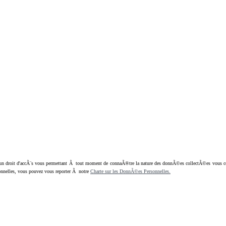
oit d'accÃ¨s vous permettant Ã tout moment de connaÃ®tre la nature des donnÃ©es collectÃ©es vous concern
nnelles, vous pouvez vous reporter Ã notre
Charte sur les DonnÃ©es Personnelles.