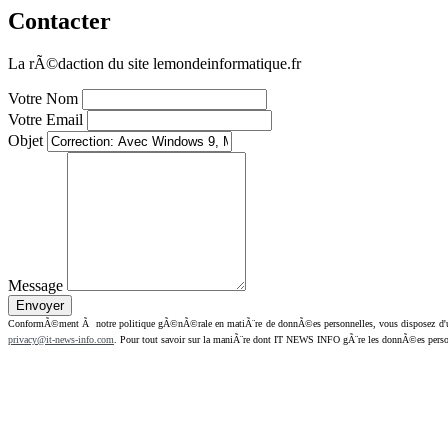
Contacter
La rÃ©daction du site lemondeinformatique.fr
Votre Nom
Votre Email
Objet
Message
ConformÃ©ment Ã notre politique gÃ©nÃ©rale en matiÃ¨re de donnÃ©es personnelles, vous disposez d'un dr
privacy@it-news-info.com
. Pour tout savoir sur la maniÃ¨re dont IT NEWS INFO gÃ¨re les donnÃ©es perso