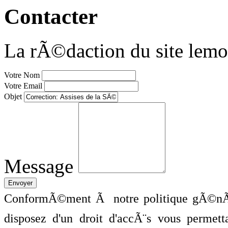
Contacter
La rÃ©daction du site lemo
Votre Nom
Votre Email
Objet
Message
ConformÃ©ment Ã notre politique gÃ©nÃ©
disposez d'un droit d'accÃ¨s vous perme