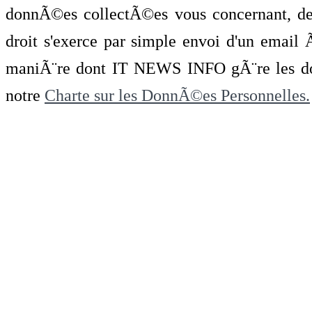
donnÃ©es collectÃ©es vous concernant, de 
droit s'exerce par simple envoi d'un emai
maniÃ¨re dont IT NEWS INFO gÃ¨re les do
notre
Charte sur les DonnÃ©es Personnelles.