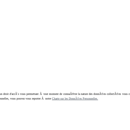
oit d'accÃ¨s vous permettant Ã tout moment de connaÃ®tre la nature des donnÃ©es collectÃ©es vous concern
nnelles, vous pouvez vous reporter Ã notre
Charte sur les DonnÃ©es Personnelles.