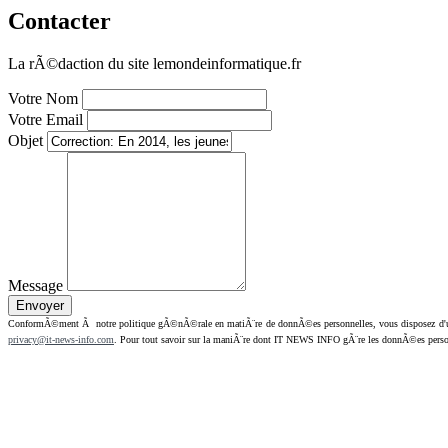
Contacter
La rÃ©daction du site lemondeinformatique.fr
Votre Nom
Votre Email
Objet
Message
ConformÃ©ment Ã notre politique gÃ©nÃ©rale en matiÃ¨re de donnÃ©es personnelles, vous disposez d'un dr
privacy@it-news-info.com
. Pour tout savoir sur la maniÃ¨re dont IT NEWS INFO gÃ¨re les donnÃ©es perso