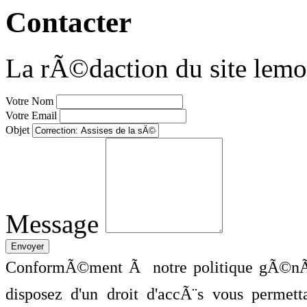
Contacter
La rÃ©daction du site lemo
Votre Nom
Votre Email
Objet
Message
ConformÃ©ment Ã notre politique gÃ©nÃ©
disposez d'un droit d'accÃ¨s vous perme