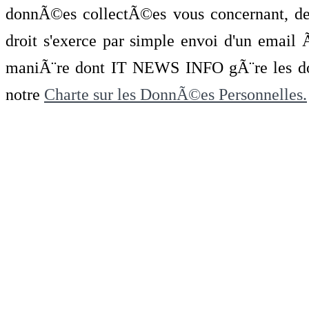
donnÃ©es collectÃ©es vous concernant, de 
droit s'exerce par simple envoi d'un emai
maniÃ¨re dont IT NEWS INFO gÃ¨re les do
notre
Charte sur les DonnÃ©es Personnelles.