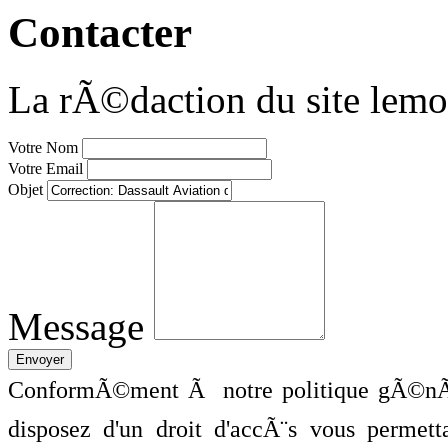
Contacter
La rÃ©daction du site lemo
Votre Nom
Votre Email
Objet
Message
ConformÃ©ment Ã notre politique gÃ©nÃ©
disposez d'un droit d'accÃ¨s vous perme