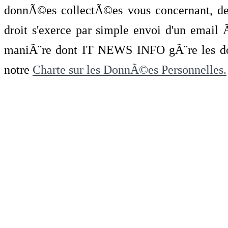
donnÃ©es collectÃ©es vous concernant, de 
droit s'exerce par simple envoi d'un emai
maniÃ¨re dont IT NEWS INFO gÃ¨re les do
notre
Charte sur les DonnÃ©es Personnelles.