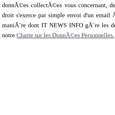
donnÃ©es collectÃ©es vous concernant, de 
droit s'exerce par simple envoi d'un emai
maniÃ¨re dont IT NEWS INFO gÃ¨re les do
notre
Charte sur les DonnÃ©es Personnelles.