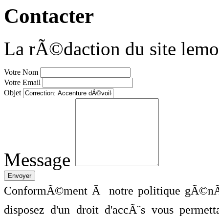
Contacter
La rÃ©daction du site lemo
Votre Nom
Votre Email
Objet
Message
ConformÃ©ment Ã notre politique gÃ©nÃ©
disposez d'un droit d'accÃ¨s vous perme