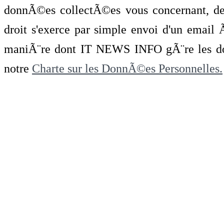
donnÃ©es collectÃ©es vous concernant, de 
droit s'exerce par simple envoi d'un emai
maniÃ¨re dont IT NEWS INFO gÃ¨re les do
notre
Charte sur les DonnÃ©es Personnelles.