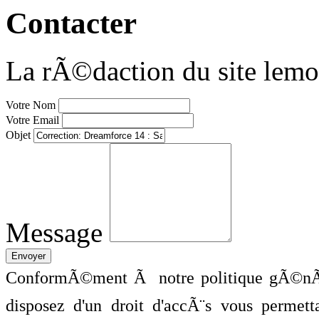
Contacter
La rÃ©daction du site lemo
Votre Nom
Votre Email
Objet
Message
ConformÃ©ment Ã notre politique gÃ©nÃ©
disposez d'un droit d'accÃ¨s vous perme