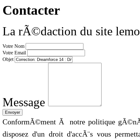
Contacter
La rÃ©daction du site lemo
Votre Nom
Votre Email
Objet
Message
ConformÃ©ment Ã notre politique gÃ©nÃ©
disposez d'un droit d'accÃ¨s vous perme