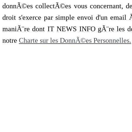
donnÃ©es collectÃ©es vous concernant, de 
droit s'exerce par simple envoi d'un emai
maniÃ¨re dont IT NEWS INFO gÃ¨re les do
notre
Charte sur les DonnÃ©es Personnelles.