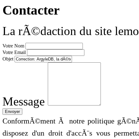
Contacter
La rÃ©daction du site lemo
Votre Nom
Votre Email
Objet
Message
ConformÃ©ment Ã notre politique gÃ©nÃ©
disposez d'un droit d'accÃ¨s vous perme