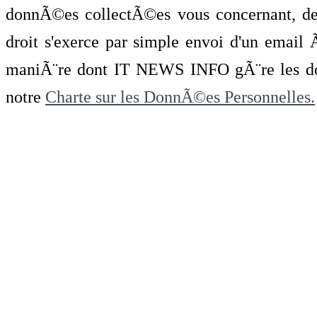
donnÃ©es collectÃ©es vous concernant, de 
droit s'exerce par simple envoi d'un emai
maniÃ¨re dont IT NEWS INFO gÃ¨re les do
notre
Charte sur les DonnÃ©es Personnelles.