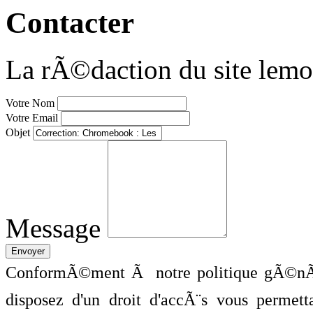
Contacter
La rÃ©daction du site lemo
Votre Nom
Votre Email
Objet
Message
ConformÃ©ment Ã notre politique gÃ©nÃ©
disposez d'un droit d'accÃ¨s vous perme