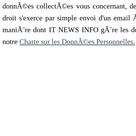
donnÃ©es collectÃ©es vous concernant, de 
droit s'exerce par simple envoi d'un emai
maniÃ¨re dont IT NEWS INFO gÃ¨re les do
notre
Charte sur les DonnÃ©es Personnelles.