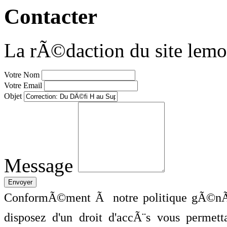
Contacter
La rÃ©daction du site lemo
Votre Nom
Votre Email
Objet
Message
ConformÃ©ment Ã notre politique gÃ©nÃ©
disposez d'un droit d'accÃ¨s vous perme