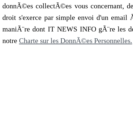
donnÃ©es collectÃ©es vous concernant, de 
droit s'exerce par simple envoi d'un emai
maniÃ¨re dont IT NEWS INFO gÃ¨re les do
notre
Charte sur les DonnÃ©es Personnelles.