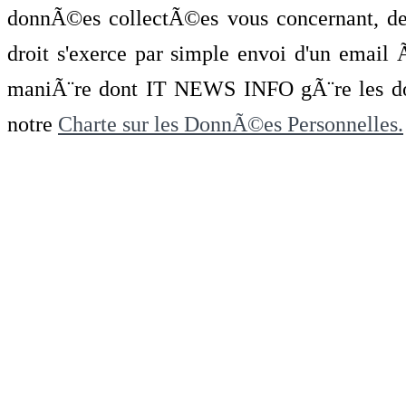
donnÃ©es collectÃ©es vous concernant, de 
droit s'exerce par simple envoi d'un emai
maniÃ¨re dont IT NEWS INFO gÃ¨re les do
notre
Charte sur les DonnÃ©es Personnelles.