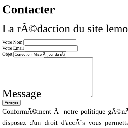
Contacter
La rÃ©daction du site lemo
Votre Nom
Votre Email
Objet
Message
ConformÃ©ment Ã notre politique gÃ©nÃ©
disposez d'un droit d'accÃ¨s vous perme