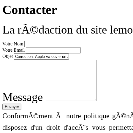
Contacter
La rÃ©daction du site lemo
Votre Nom
Votre Email
Objet
Message
ConformÃ©ment Ã notre politique gÃ©nÃ©
disposez d'un droit d'accÃ¨s vous perme