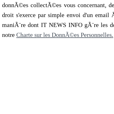
donnÃ©es collectÃ©es vous concernant, de 
droit s'exerce par simple envoi d'un emai
maniÃ¨re dont IT NEWS INFO gÃ¨re les do
notre
Charte sur les DonnÃ©es Personnelles.