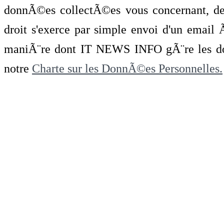
donnÃ©es collectÃ©es vous concernant, de 
droit s'exerce par simple envoi d'un emai
maniÃ¨re dont IT NEWS INFO gÃ¨re les do
notre
Charte sur les DonnÃ©es Personnelles.