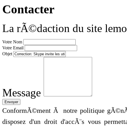
Contacter
La rÃ©daction du site lemo
Votre Nom
Votre Email
Objet
Message
ConformÃ©ment Ã notre politique gÃ©nÃ©
disposez d'un droit d'accÃ¨s vous perme