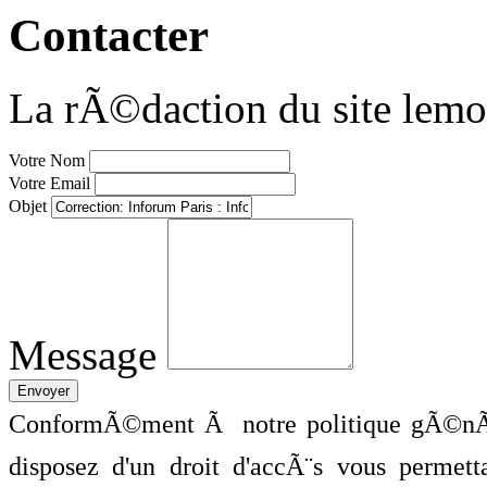
Contacter
La rÃ©daction du site lemo
Votre Nom
Votre Email
Objet
Message
ConformÃ©ment Ã notre politique gÃ©nÃ©
disposez d'un droit d'accÃ¨s vous perme