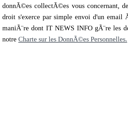
donnÃ©es collectÃ©es vous concernant, de 
droit s'exerce par simple envoi d'un emai
maniÃ¨re dont IT NEWS INFO gÃ¨re les do
notre
Charte sur les DonnÃ©es Personnelles.