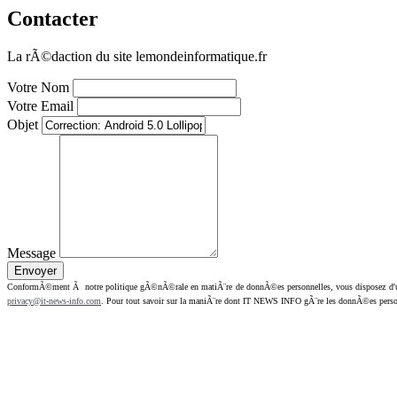
Contacter
La rÃ©daction du site lemondeinformatique.fr
Votre Nom
Votre Email
Objet
Message
ConformÃ©ment Ã notre politique gÃ©nÃ©rale en matiÃ¨re de donnÃ©es personnelles, vous disposez d'un dr
privacy@it-news-info.com
. Pour tout savoir sur la maniÃ¨re dont IT NEWS INFO gÃ¨re les donnÃ©es perso