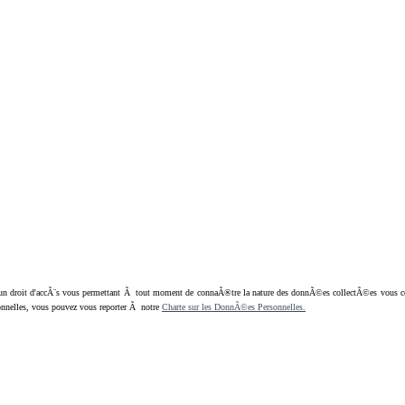
oit d'accÃ¨s vous permettant Ã tout moment de connaÃ®tre la nature des donnÃ©es collectÃ©es vous concern
nnelles, vous pouvez vous reporter Ã notre
Charte sur les DonnÃ©es Personnelles.