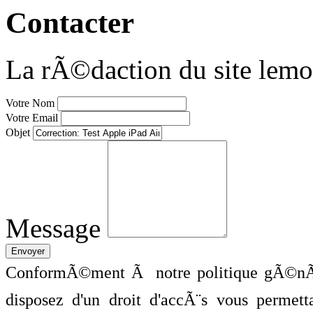
Contacter
La rÃ©daction du site lemo
Votre Nom
Votre Email
Objet
Message
ConformÃ©ment Ã notre politique gÃ©nÃ©
disposez d'un droit d'accÃ¨s vous perme