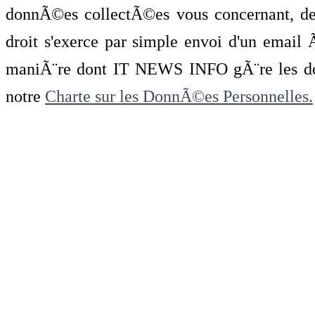
donnÃ©es collectÃ©es vous concernant, de 
droit s'exerce par simple envoi d'un emai
maniÃ¨re dont IT NEWS INFO gÃ¨re les do
notre
Charte sur les DonnÃ©es Personnelles.