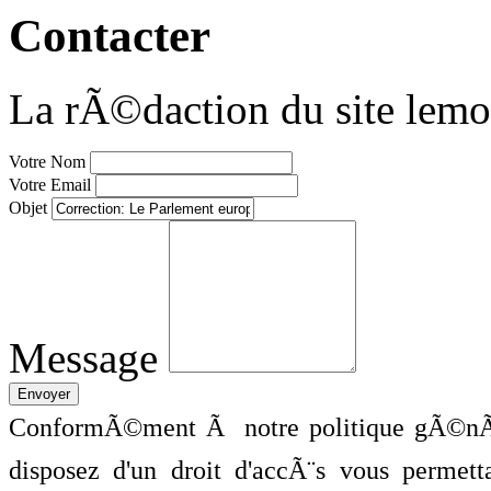
Contacter
La rÃ©daction du site lemo
Votre Nom
Votre Email
Objet
Message
ConformÃ©ment Ã notre politique gÃ©nÃ©
disposez d'un droit d'accÃ¨s vous perme