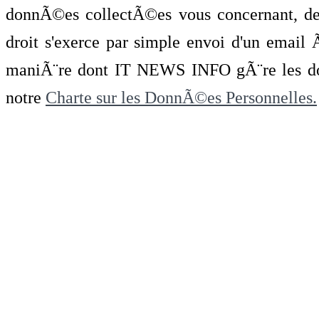
donnÃ©es collectÃ©es vous concernant, de 
droit s'exerce par simple envoi d'un emai
maniÃ¨re dont IT NEWS INFO gÃ¨re les do
notre
Charte sur les DonnÃ©es Personnelles.