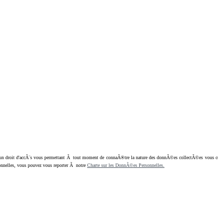
oit d'accÃ¨s vous permettant Ã tout moment de connaÃ®tre la nature des donnÃ©es collectÃ©es vous concern
nnelles, vous pouvez vous reporter Ã notre
Charte sur les DonnÃ©es Personnelles.