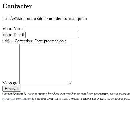
Contacter
La rÃ©daction du site lemondeinformatique.fr
Votre Nom
Votre Email
Objet
Message
ConformÃ©ment Ã notre politique gÃ©nÃ©rale en matiÃ¨re de donnÃ©es personnelles, vous disposez d'un dr
privacy@it-news-info.com
. Pour tout savoir sur la maniÃ¨re dont IT NEWS INFO gÃ¨re les donnÃ©es perso