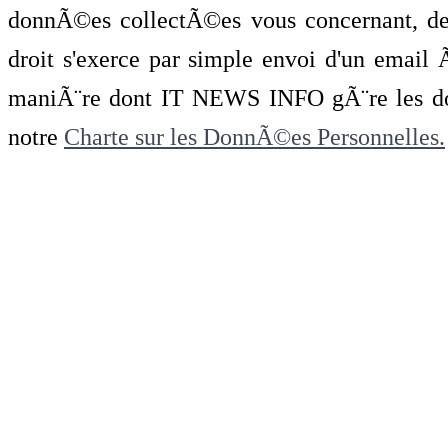
donnÃ©es collectÃ©es vous concernant, de 
droit s'exerce par simple envoi d'un emai
maniÃ¨re dont IT NEWS INFO gÃ¨re les do
notre
Charte sur les DonnÃ©es Personnelles.