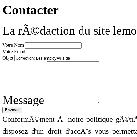
Contacter
La rÃ©daction du site lemo
Votre Nom
Votre Email
Objet
Message
ConformÃ©ment Ã notre politique gÃ©nÃ©
disposez d'un droit d'accÃ¨s vous perme