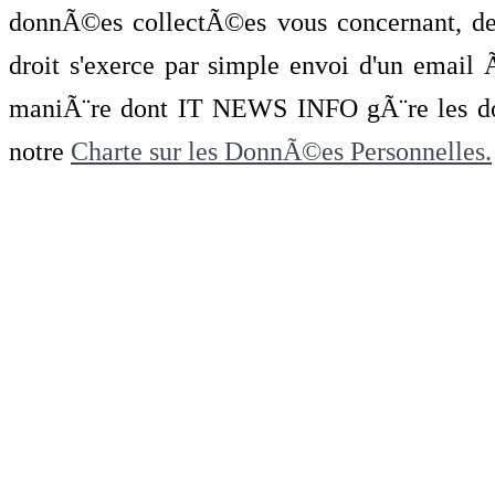
donnÃ©es collectÃ©es vous concernant, de 
droit s'exerce par simple envoi d'un emai
maniÃ¨re dont IT NEWS INFO gÃ¨re les do
notre
Charte sur les DonnÃ©es Personnelles.