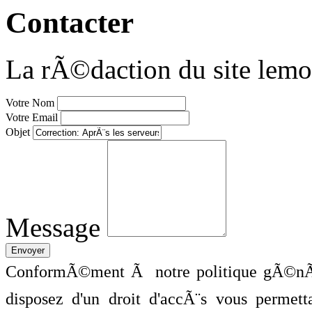
Contacter
La rÃ©daction du site lemo
Votre Nom
Votre Email
Objet
Message
ConformÃ©ment Ã notre politique gÃ©nÃ©
disposez d'un droit d'accÃ¨s vous perme