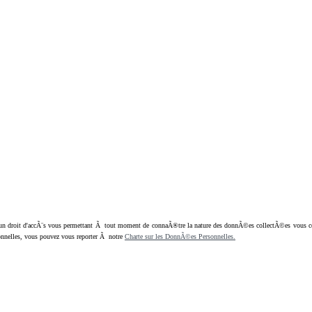
oit d'accÃ¨s vous permettant Ã tout moment de connaÃ®tre la nature des donnÃ©es collectÃ©es vous concern
nnelles, vous pouvez vous reporter Ã notre
Charte sur les DonnÃ©es Personnelles.