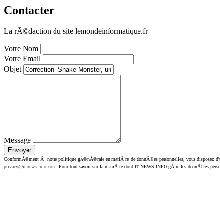
Contacter
La rÃ©daction du site lemondeinformatique.fr
Votre Nom
Votre Email
Objet
Message
ConformÃ©ment Ã notre politique gÃ©nÃ©rale en matiÃ¨re de donnÃ©es personnelles, vous disposez d'un dr
privacy@it-news-info.com
. Pour tout savoir sur la maniÃ¨re dont IT NEWS INFO gÃ¨re les donnÃ©es perso