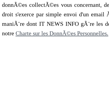
donnÃ©es collectÃ©es vous concernant, de 
droit s'exerce par simple envoi d'un emai
maniÃ¨re dont IT NEWS INFO gÃ¨re les do
notre
Charte sur les DonnÃ©es Personnelles.