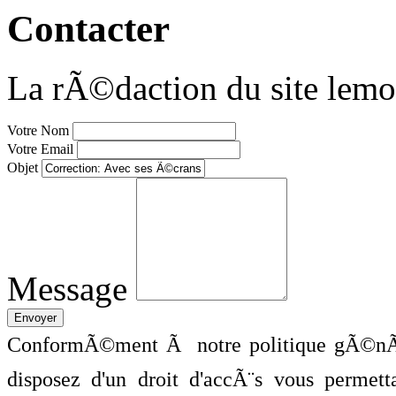
Contacter
La rÃ©daction du site lemo
Votre Nom
Votre Email
Objet
Message
ConformÃ©ment Ã notre politique gÃ©nÃ©
disposez d'un droit d'accÃ¨s vous perme