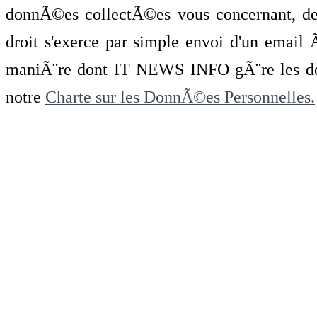
donnÃ©es collectÃ©es vous concernant, de 
droit s'exerce par simple envoi d'un emai
maniÃ¨re dont IT NEWS INFO gÃ¨re les do
notre
Charte sur les DonnÃ©es Personnelles.