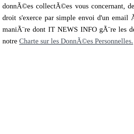
donnÃ©es collectÃ©es vous concernant, de 
droit s'exerce par simple envoi d'un emai
maniÃ¨re dont IT NEWS INFO gÃ¨re les do
notre
Charte sur les DonnÃ©es Personnelles.