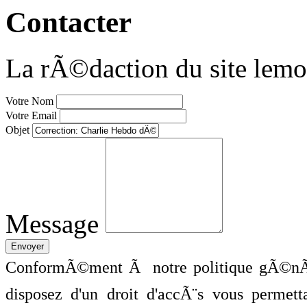
Contacter
La rÃ©daction du site lemo
Votre Nom
Votre Email
Objet
Message
ConformÃ©ment Ã notre politique gÃ©nÃ©
disposez d'un droit d'accÃ¨s vous perme