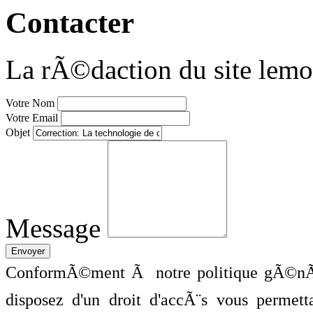
Contacter
La rÃ©daction du site lemo
Votre Nom
Votre Email
Objet
Message
ConformÃ©ment Ã notre politique gÃ©nÃ©
disposez d'un droit d'accÃ¨s vous perme