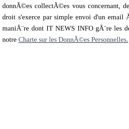
donnÃ©es collectÃ©es vous concernant, de 
droit s'exerce par simple envoi d'un emai
maniÃ¨re dont IT NEWS INFO gÃ¨re les do
notre
Charte sur les DonnÃ©es Personnelles.