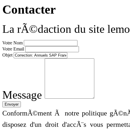
Contacter
La rÃ©daction du site lemo
Votre Nom
Votre Email
Objet
Message
ConformÃ©ment Ã notre politique gÃ©nÃ©
disposez d'un droit d'accÃ¨s vous perme