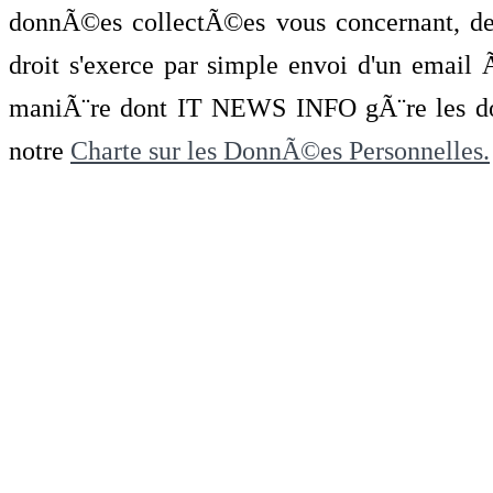
donnÃ©es collectÃ©es vous concernant, de 
droit s'exerce par simple envoi d'un emai
maniÃ¨re dont IT NEWS INFO gÃ¨re les do
notre
Charte sur les DonnÃ©es Personnelles.