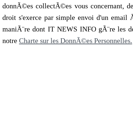
donnÃ©es collectÃ©es vous concernant, de 
droit s'exerce par simple envoi d'un emai
maniÃ¨re dont IT NEWS INFO gÃ¨re les do
notre
Charte sur les DonnÃ©es Personnelles.