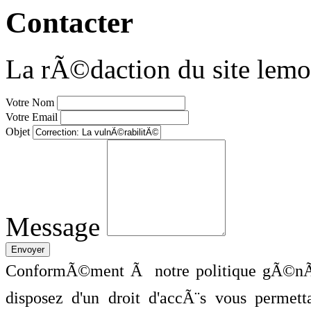
Contacter
La rÃ©daction du site lemo
Votre Nom
Votre Email
Objet
Message
ConformÃ©ment Ã notre politique gÃ©nÃ©
disposez d'un droit d'accÃ¨s vous perme