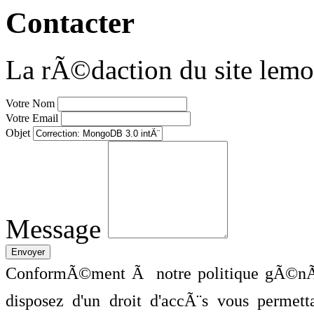
Contacter
La rÃ©daction du site lemo
Votre Nom
Votre Email
Objet
Message
ConformÃ©ment Ã notre politique gÃ©nÃ©
disposez d'un droit d'accÃ¨s vous perme