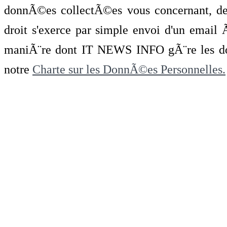
donnÃ©es collectÃ©es vous concernant, de 
droit s'exerce par simple envoi d'un emai
maniÃ¨re dont IT NEWS INFO gÃ¨re les do
notre
Charte sur les DonnÃ©es Personnelles.