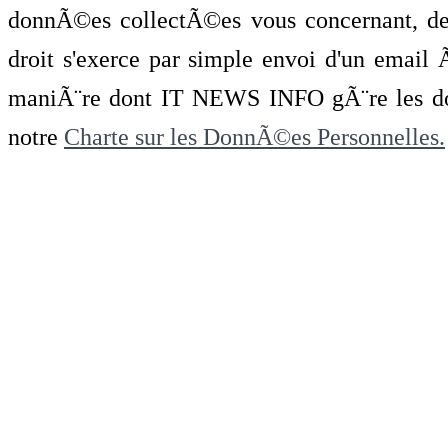
donnÃ©es collectÃ©es vous concernant, de 
droit s'exerce par simple envoi d'un emai
maniÃ¨re dont IT NEWS INFO gÃ¨re les do
notre
Charte sur les DonnÃ©es Personnelles.