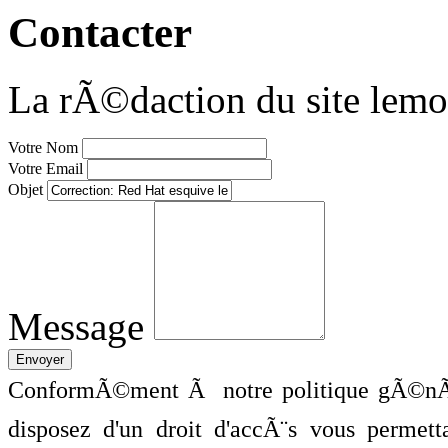
Contacter
La rÃ©daction du site lemo
Votre Nom
Votre Email
Objet
Message
ConformÃ©ment Ã notre politique gÃ©nÃ©
disposez d'un droit d'accÃ¨s vous perme